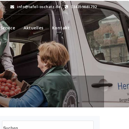
info@tafel-oschatz.de
034359881792
Service
Aktuelles
Kontakt
Suchen