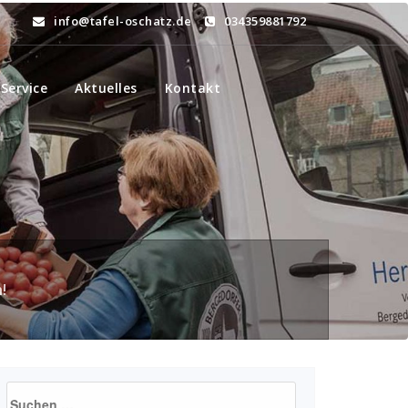
info@tafel-oschatz.de
034359881792
Service
Aktuelles
Kontakt
!
Suchen