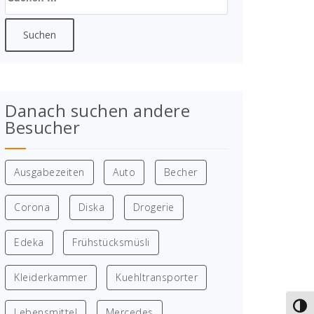
nach:
Danach suchen andere
Besucher
Ausgabezeiten
Auto
Becher
Corona
Diska
Drogerie
Edeka
Frühstücksmüsli
Kleiderkammer
Kuehltransporter
Umsc
Lebensmittel
Mercedes