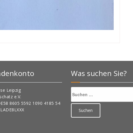
ndenkonto
Was suchen Sie?
Suchen
se Leipzig
nach:
schatz e.V.
DE58 8605 5592 1090 4185 54
ELADE8LXXX